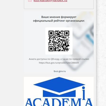
ktot-kansk@yandex.ru