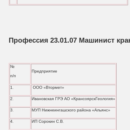
Профессия 23.01.07 Машинист кра
№
Предприятие
п/п
1.
ООО «Втормет»
2.
Ивановская ГРЭ АО «КрансоярскГеология»
3.
МУП Нижнеингашского района «Альянс»
4.
ИП Сорокин С.В.