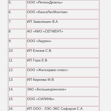
5.
ООО «РегионДизель»
6.
ООО «КанскЛесМонтаж»
7.
ИП Завалишин В.А
8.
АО «КМЗ «СЕГМЕНТ»
9.
ООО «Акурян»
10.
ИП Елизов С.В.
11.
ИП Гора Е.В.
12.
ООО «Жилсервис-плюс»
13.
ИП Киреева М.В.
14.
ЗАО «Большеуринское»
15.
ООО «СИЛИНЬ»
16.
ИП ООО - ЛЭС-ЭКС Сафаров С.А.