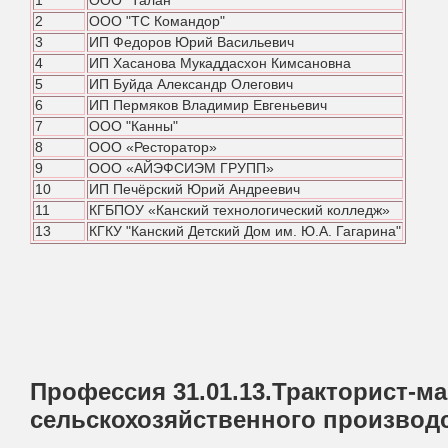
1
ООО "Талан"
2
ООО "ТС Командор"
3
ИП Федоров Юрий Васильевич
4
ИП Хасанова Мукаддасхон Кимсановна
5
ИП Буйда Александр Олегович
6
ИП Пермяков Владимир Евгеньевич
7
ООО "Канны"
8
ООО «Ресторатор»
9
ООО «АЙЭФСИЭМ ГРУПП»
10
ИП Печёрский Юрий Андреевич
11
КГБПОУ «Канский технологический колледж»
13
КГКУ "Канский Детский Дом им. Ю.А. Гагарина"
Профессия 31.01.13.Тракторист-м
сельскохозяйственного производ