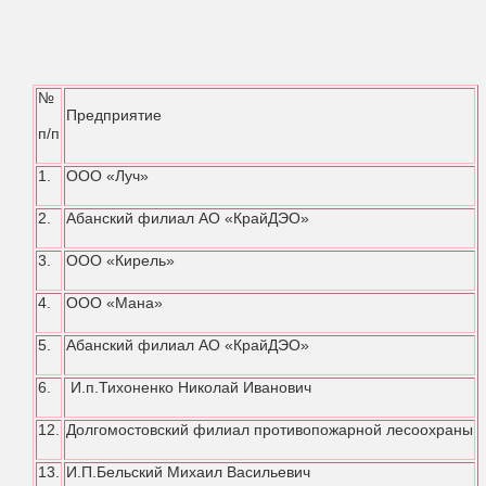
№
Предприятие
п/п
1.
ООО «Луч»
2.
Абанский филиал АО «КрайДЭО»
3.
ООО «Кирель»
4.
ООО «Мана»
5.
Абанский филиал АО «КрайДЭО»
6.
И.п.Тихоненко Николай Иванович
12.
Долгомостовский филиал противопожарной лесоохраны
13.
И.П.Бельский Михаил Васильевич