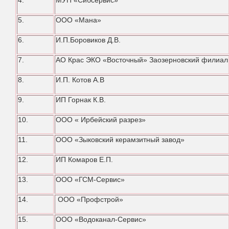
4.
МУП «Сибсервис»
5.
ООО «Мана»
6.
И.П.Боровиков Д.В.
7.
АО Крас ЭКО «Восточный» Заозерновский филиал
8.
И.П. Котов А.В
9.
ИП Горнак К.В.
10.
ООО « Ирбейский разрез»
11.
ООО «Зыковский керамзитный завод»
12.
ИП Комаров Е.П.
13.
ООО «ГСМ-Сервис»
14.
ООО «Профстрой»
15.
ООО «Водоканал-Сервис»