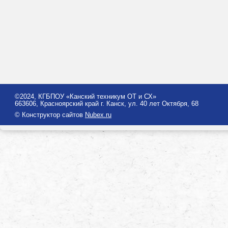
©2024, КГБПОУ «Канский техникум ОТ и СХ»
663606, Красноярский край г. Канск, ул. 40 лет Октября, 68
© Конструктор сайтов
Nubex.ru