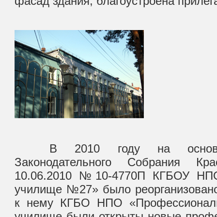
фасад здания, благоустроена приле
В 2010 году на основани
Законодательного Собрания Кра
10.06.2010 №10-4770П КГБОУ НП
училище №27» было реорганизовано
к нему КГБО НПО «Профессионал
училище были открыты новые профе