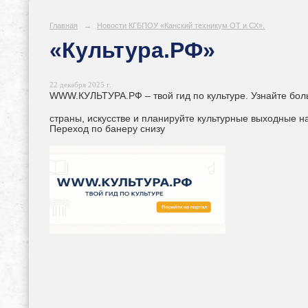
Главная
→
Новости КГБПОУ «Канский техникум ОТ и СХ».
«Культура.РФ»
22 декабря 2025 г.
WWW.КУЛЬТУРА.РФ – твой гид по культуре. Узнайте бол
страны, искусстве и планируйте культурные выходные н
Переход по банеру снизу