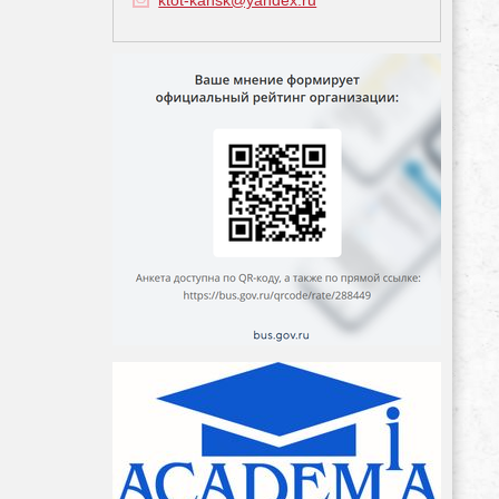
ktot-kansk@yandex.ru