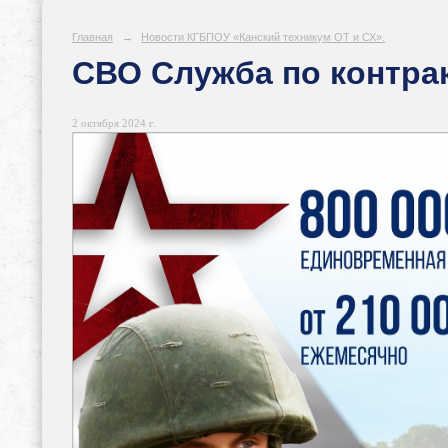
Главная
→
Новости КГБПОУ «Канский техникум ОТ и СХ».
СВО Служба по контра
2 октября 2024 г.