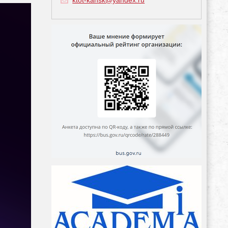
ktot-kansk@yandex.ru