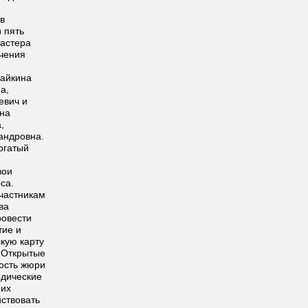
 в
и пять
мастера
учения
майкина
а,
евич и
на
,
андровна.
огатый
вои
са.
частникам
ва
ровести
тие и
скую карту
 Открытые
ость жюри
одические
 их
ствовать