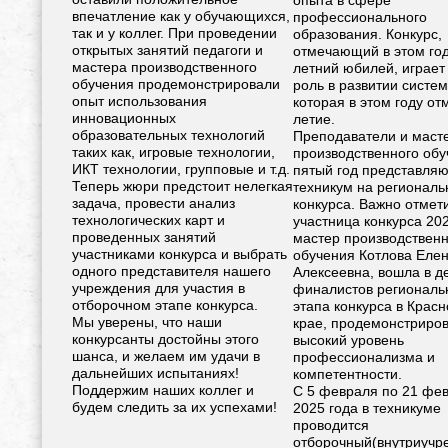
опыта в сфере
впечатление как у обучающихся,
профессионального
так и у коллег. При проведении
образования. Конкурс,
открытых занятий педагоги и
отмечающий в этом год
мастера производственного
летний юбилей, играет
обучения продемонстрировали
роль в развитии систе
опыт использования
которая в этом году от
инновационных
летие.
образовательных технологий
Преподаватели и маст
таких как, игровые технологии,
производственного обу
ИКТ технологии, групповые и т.д.
пятый год представля
Теперь жюри предстоит нелегкая
техникум на региональ
задача, провести анализ
конкурса. Важно отмети
технологических карт и
участница конкурса 202
проведенных занятий
мастер производствен
участниками конкурса и выбрать
обучения Котлова Еле
одного представителя нашего
Алексеевна, вошла в д
учреждения для участия в
финалистов региональ
отборочном этапе конкурса.
этапа конкурса в Крас
Мы уверены, что наши
крае, продемонстриро
конкурсанты достойны этого
высокий уровень
шанса, и желаем им удачи в
профессионализма и
дальнейших испытаниях!
компетентности.
Поддержим наших коллег и
С 5 февраля по 21 фе
будем следить за их успехами!
2025 года в техникуме
проводится
отборочный(внутриучр