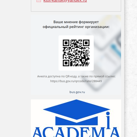
ktot-kansk@yandex.ru