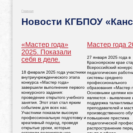
Главная
Новости КГБПОУ «Канск
«Мастер года»
Мастер года 2
2025. Показали
27 января 2025 года в
себя в деле.
Красноярском крае ста
Всероссийский конкурс
18 февраля 2025 года участники
педагогических работн
внутриучрежденческого этапа
системы среднего
конкурса «Мастер года»
профессионального
завершили выполнение первого
образования «Мастер г
конкурсного задания:
Основными целями кон
проведение открытого учебного
являются - выявление 
занятия. Этот этап стал ярким
поддержка талантливы
событием для всех нас.
преподавателей и мас
Участники показали высокую
производственного обу
профессиональную подготовку и
повышение престижа
креативный подход, проведя
педагогической профе
открытые уроки, которые
распространение пере
оставили положительное