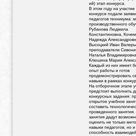
ий) этап конкурса.
В этом году на участие
конкурсе подали заявк
педагогов техникума: 
производственного об
Рубанова Людмила
Константиновна, Коче
Надежда Александровн
Высоцкий Иван Валерь
преподаватели Сивони
Наталья Владимировна
Клюшина Мария Алекс
Каждый из них имеет б
опыт работы и готов
продемонстрировать с
навыки в рамках конкур
На отборочном этапе у
предстоит выполнить д
конкурсных задания: п
открытое учебное заня
составить технологиче
проведенного занятия.
занятия дадут возможн
оценить не только мет
навыки педагогов, но и
способность взаимодей