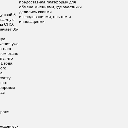
предоставила платформу для
обмена мнениями, где участники
делились своими
у свой 5-
исследованиями, опытом и
 важную
инновациями.
мы СПО,
мечает 85-
ера
чения уже
ют наш
ном этапе
ть, что
1 года,
ного
на
есятку
ного
ноярском
вав
враля
ежденческ