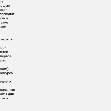
ть
вующую
еская
 позволит
сть и
также
ктом
.
 открытых
жюри
стов.
 первое
апе,
очном)
конкурса
реднего
ода», что
онты для
ста и