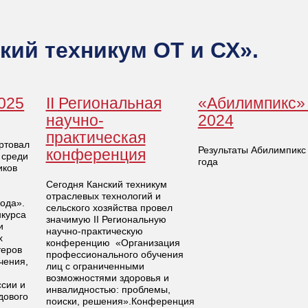
ий техникум ОТ и СХ».
025
II Региональная
«Абилимпикс» 
научно-
2024
практическая
ртовал
Результаты Абилимпикс
конференция
 среди
года
иков
Сегодня Канский техникум
отраслевых технологий и
ода».
сельского хозяйства провел
курса
значимую II Региональную
и
научно-практическую
х
конференцию «Организация
теров
профессионального обучения
чения,
лиц с ограниченными
возможностями здоровья и
ссии и
инвалидностью: проблемы,
дового
поиски, решения».Конференция