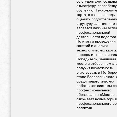
со студентами, создава
атмосферу, способст
обучению. Технологич
карта, в свою очередь,
оценить подготовленно
структуру занятия, что 
является важным аспе
профессиональной
деятельности педагога
По итогам проведения
занятий и анализа
технологических карт 
определит трех финали
Победитель, занявший
место в отборочном эт
получит возможность
участвовать в I (отбор
этапе Всероссийского 
среди педагогических
работников системы с
профессионального
образования «Мастер г
открывает новые гориз
профессионального ро
развития.