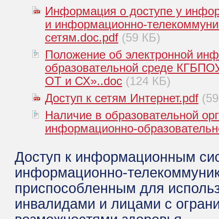
Информация о доступе у инфо
и информационно-телекоммун
сетям.doc.pdf
(59 КБ)
Положение об электронной ин
образовательной среде КГБПОУ
ОТ и СХ»..doc
(124 КБ)
Доступ к сетям Интернет.pdf
(59
Наличие в образовательной ор
информационно-образовательн
Доступ к информационным си
информационно-телекоммуник
приспособленным для исполь
инвалидами и лицами с огран