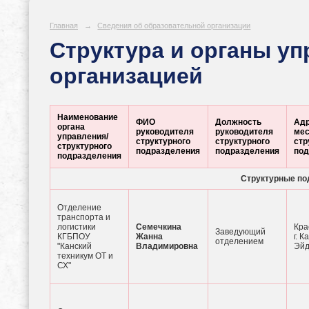
Главная
→
Сведения об образовательной организации
Структура и органы у
организацией
Наименование
ФИО
Должность
Ад
органа
руководителя
руководителя
мес
управления/
структурного
структурного
стр
структурного
подразделения
подразделения
под
подразделения
Структурные по
Отделение
транспорта и
логистики
Семечкина
Кра
Заведующий
КГБПОУ
Жанна
г. К
отделением
"Канский
Владимировна
Эйд
техникум ОТ и
СХ"