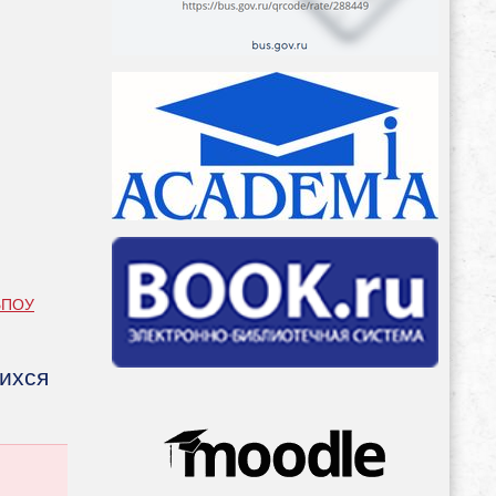
ГБПОУ
ихся
Адрес
официального
сайта