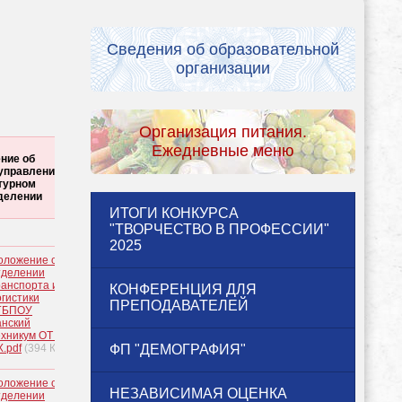
Сведения об образовательной
организации
Организация питания.
Ежедневные меню
ние об
управления/
ктурном
делении
ИТОГИ КОНКУРСА
"ТВОРЧЕСТВО В ПРОФЕССИИ"
2025
оложение об
тделении
ранспорта и
КОНФЕРЕНЦИЯ ДЛЯ
огистики
ПРЕПОДАВАТЕЛЕЙ
ГБПОУ
анский
ехникум ОТ и
.pdf
(394 КБ)
ФП "ДЕМОГРАФИЯ"
оложение об
НЕЗАВИСИМАЯ ОЦЕНКА
тделении