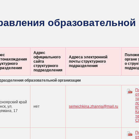
правления образовательной
Адрес
рес
Положе
официального
Адреса электронной
тонахождения
органе 
сайта
почты структурного
уктурного
о стру
структурного
подразделения
разделения
подраз
подразделения
дразделения образовательной организации
П
о
т
сноярский край
л
анск, ул.
нет
semechkina.zhanna@mail.ru
К
емана, 17
К
т
СХ
П
о