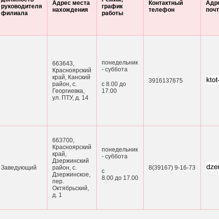
Адрес места
Контактный
Адр
руководителя
график
нахождения
телефон
поч
филиала
работы
понедельник
663643,
- суббота
Красноярский
край, Канский
3916137675
район, с.
с 8.00 до
Георгиевка,
17.00
ул. ПТУ, д. 14
663700,
Красноярский
понедельник
край,
- суббота
Дзержинский
Заведующий
район, с.
8(39167) 9-16-73
с
Дзержинское,
8.00 до 17.00
пер.
Октябрьский,
д. 1