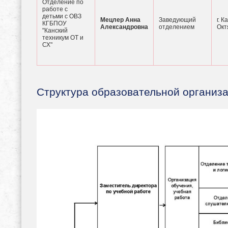
Отделение по
работе с
детьми с ОВЗ
Мецлер Анна
Заведующий
г. К
КГБПОУ
Александровна
отделением
Окт
"Канский
техникум ОТ и
СХ"
Структура образовательной организа