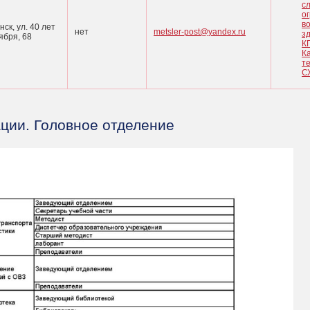
с
о
в
анск, ул. 40 лет
нет
metsler-post@yandex.ru
з
ября, 68
К
К
т
СХ
ции. Головное отделение