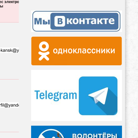
ес электронной
Положение о
филиала или
ты
филиале
страница в
сети
«Интернет»
Положение о
Георгиевском
филиале
КГБПОУ
https://ktotcx.ru/
Канский
техникум ОТ
и СХ.pdf
(462 КБ)
Положение о
Дзержинском
филиале
КГБПОУ
Канский
техникум ОТ
и СХ.pdf
(534 КБ)