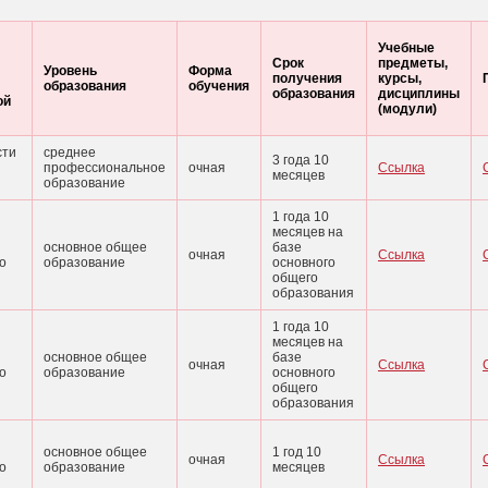
Учебные
Срок
предметы,
Уровень
Форма
получения
курсы,
образования
обучения
образования
дисциплины
ой
(модули)
сти
среднее
3 года 10
профессиональное
очная
Ссылка
месяцев
образование
1 года 10
месяцев на
основное общее
базе
очная
Ссылка
о
образование
основного
общего
образования
1 года 10
месяцев на
основное общее
базе
очная
Ссылка
о
образование
основного
общего
образования
основное общее
1 год 10
очная
Ссылка
о
образование
месяцев